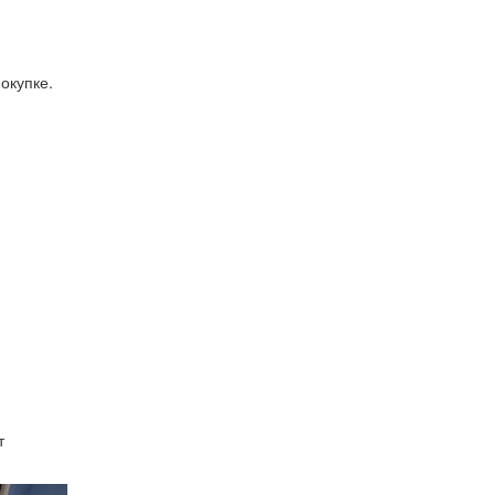
окупке.
т