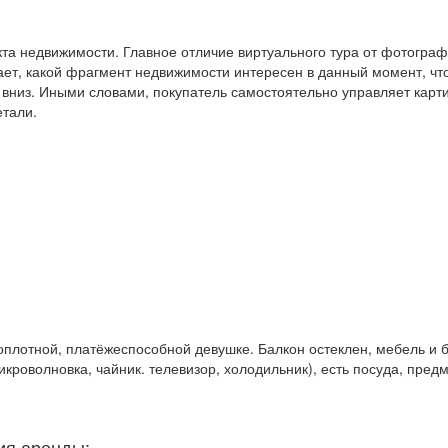
кта недвижимости. Главное отличие виртуального тура от фотограф
ает, какой фрагмент недвижимости интересен в данный момент, чт
и вниз. Иными словами, покупатель самостоятельно управляет карт
етали.
оплотной, платёжеспособной девушке. Балкон остеклен, мебель и 
кроволновка, чайник. телевизор, холодильник), есть посуда, пред
ия аренды: