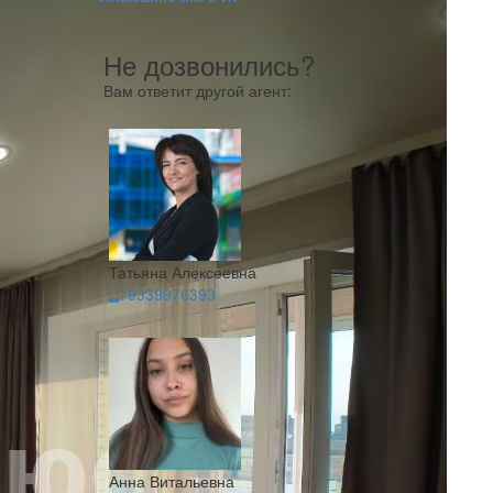
Не дозвонились?
Вам ответит другой агент:
Татьяна Алексеевна
79339976393
Анна Витальевна