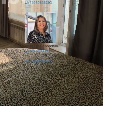
+79235836393
Наталья Сергеевна
79233909696
все наши агенты