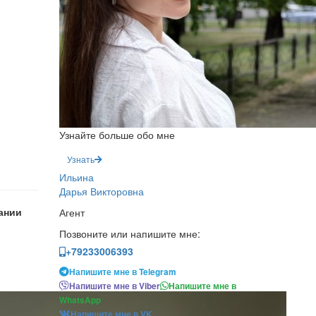
Узнайте больше обо мне
Узнать
Ильина
Дарья Викторовна
ании
Агент
Позвоните или напишите мне:
+79233006393
Напишите мне в Telegram
Напишите мне в Viber
Напишите мне в
WhatsApp
Напишите мне в VK