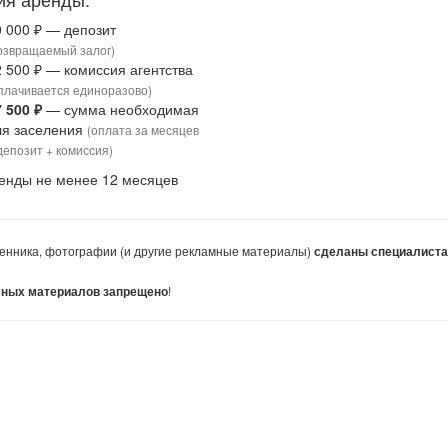
0 000 ₽ — депозит
озвращаемый залог)
2 500 ₽ — комиссия агентства
плачивается единоразово)
7 500 ₽
— сумма необходимая
ля заселения
(оплата за месяцев
депозит + комиссия)
енды не менее 12 месяцев
енника, фотографии (и другие рекламные материалы)
сделаны специалист
!
мных материалов запрещено