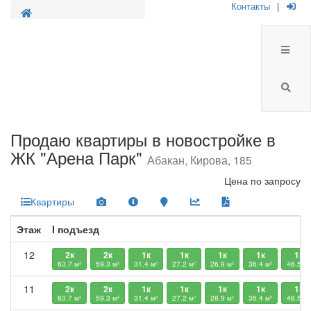
Контакты
|
Продажа новостроек
Продаю квартиры в новостройке в
ЖК "Арена Парк"
Абакан, Кирова, 185
Цена
по запросу
Квартиры
Этаж
I подъезд
12
2к
2к
1к
1к
1к
1к
1к
63.7 м²
59.3 м²
31.4 м²
27.2 м²
26.9 м²
36.4 м²
46.5 м²
11
2к
2к
1к
1к
1к
1к
1к
63.7 м²
59.3 м²
31.4 м²
27.2 м²
26.9 м²
36.4 м²
46.5 м²