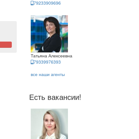
79233909696
Татьяна Алексеевна
79339976393
все наши агенты
Есть вакансии!