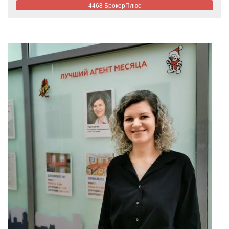
4468 БрокерПлюс