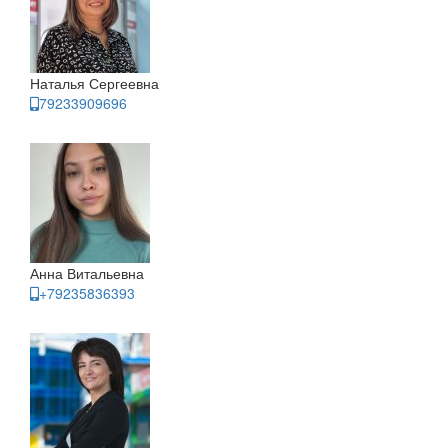
Наталья Сергеевна
79233909696
Анна Витальевна
+79235836393