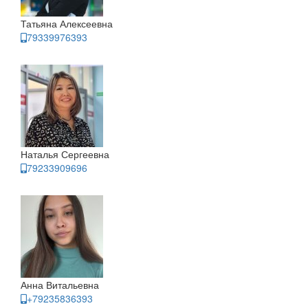
Татьяна Алексеевна
79339976393
Наталья Сергеевна
79233909696
Анна Витальевна
+79235836393