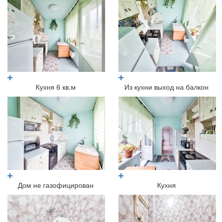
Кухня 6 кв.м
Из кухни выход на балкон
Дом не газофицирован
Кухня