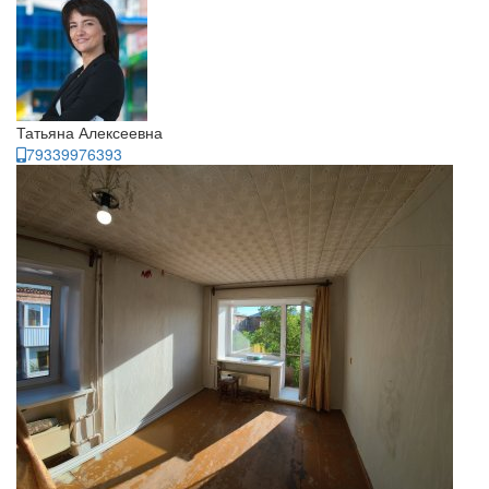
Татьяна Алексеевна
79339976393