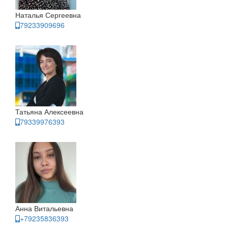
Наталья Сергеевна
79233909696
Татьяна Алексеевна
79339976393
Анна Витальевна
+79235836393