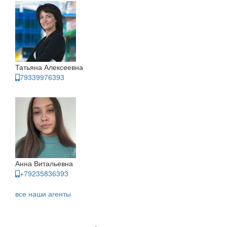
Татьяна Алексеевна
79339976393
Анна Витальевна
+79235836393
все наши агенты