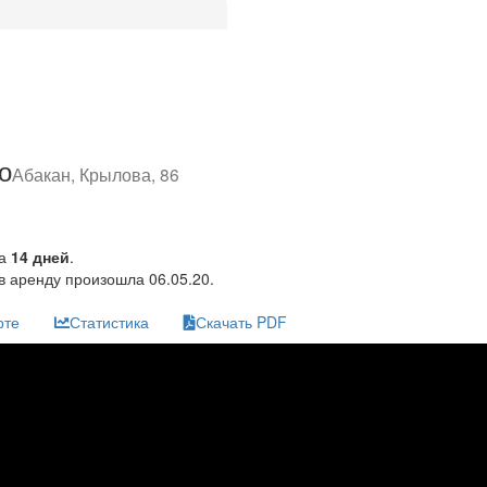
о
Абакан, Крылова, 86
за
14 дней
.
в аренду произошла 06.05.20.
рте
Статистика
Скачать PDF