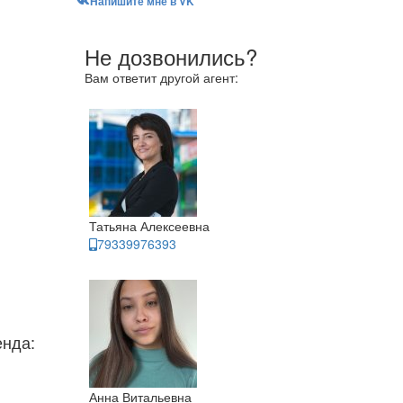
Напишите мне в VK
Не дозвонились?
Вам ответит другой агент:
Татьяна Алексеевна
79339976393
енда:
Анна Витальевна