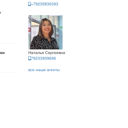
+79235836393
в
Наталья Сергеевна
ами
79233909696
все наши агенты