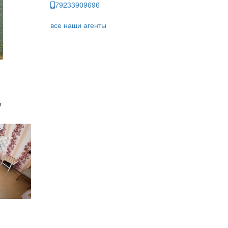
79233909696
все наши агенты
т