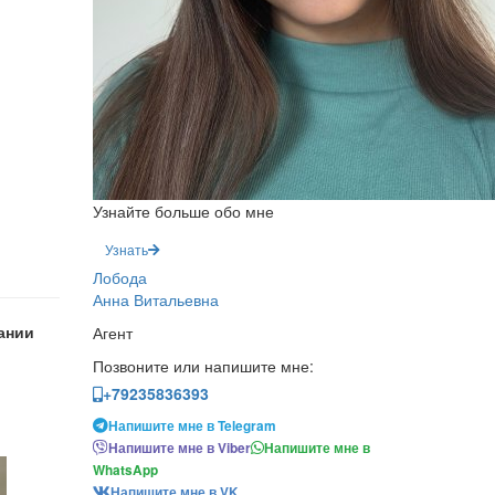
Узнайте больше обо мне
Узнать
Лобода
Анна Витальевна
ании
Агент
Позвоните или напишите мне:
+79235836393
Напишите мне в Telegram
Напишите мне в Viber
Напишите мне в
WhatsApp
Напишите мне в VK