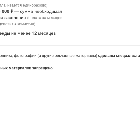
плачивается единоразово)
4 000 ₽
— сумма необходимая
ля заселения
(оплата за месяцев
депозит + комиссия)
енды не менее 12 месяцев
енника, фотографии (и другие рекламные материалы)
сделаны специалист
!
мных материалов запрещено