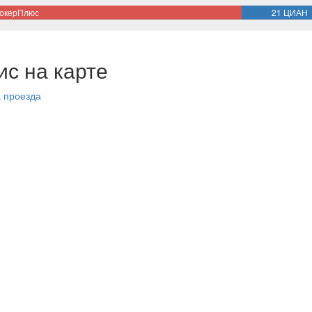
рокерПлюс
21 ЦИАН
с на карте