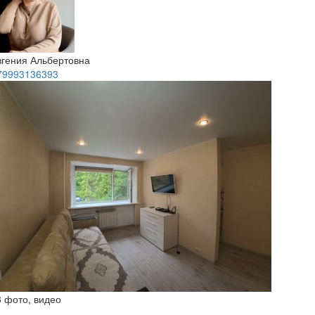
вгения Альбертовна
79993136393
3 фото, видео