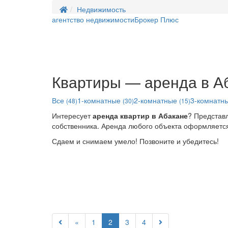
Недвижимость
агентство недвижимости
Брокер Плюс
Квартиры — аренда в А
Все
1-комнатные
2-комнатные
3-комнатн
(48)
(30)
(15)
Интересует
аренда квартир в Абакане
? Представл
собственника. Аренда любого объекта оформляется
Сдаем и снимаем умело! Позвоните и убедитесь!
«
1
2
3
4