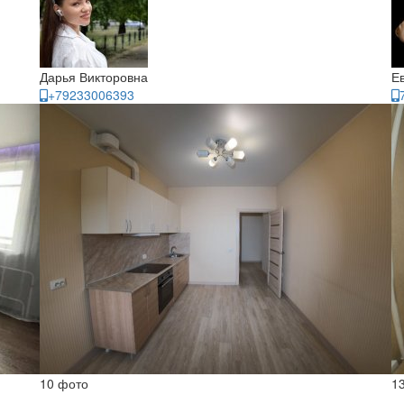
Дарья Викторовна
Е
+79233006393
10 фото
1