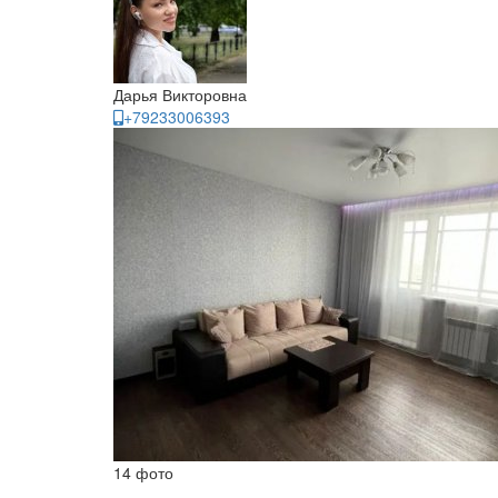
Дарья Викторовна
+79233006393
14 фото