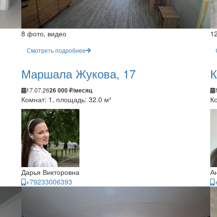
8 фото, видео
1
Смотреть подробнее
Маршала Жукова, 17
К
17.07.26
26 000 ₽/месяц
Комнат: 1, площадь: 32.0 м²
Ко
Дарья Викторовна
А
+79233006393