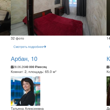
32 фото
1
Смотреть подробнее
Арбан, 10
К
28.06.26
40 000 ₽/месяц
Комнат: 2, площадь: 65.0 м²
Ко
Татьяна Алексеевна
Д