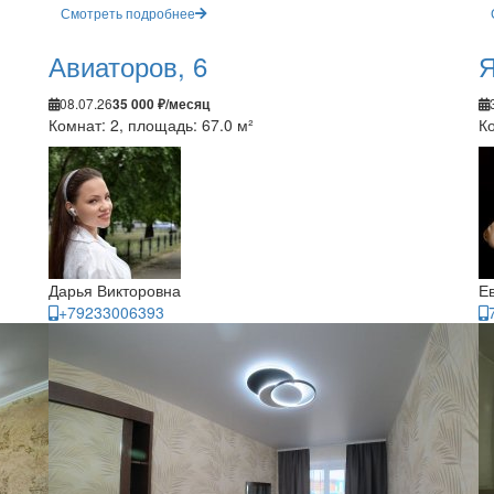
Смотреть подробнее
Авиаторов, 6
Я
08.07.26
35 000 ₽/месяц
Комнат: 2, площадь: 67.0 м²
Ко
Дарья Викторовна
Е
+79233006393