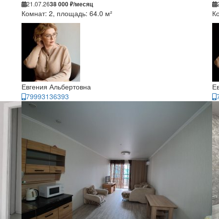
21.07.26
38 000 ₽/месяц
Комнат: 2, площадь: 64.0 м²
Ко
Евгения Альбертовна
Е
79993136393