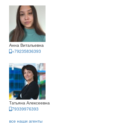
Анна Витальевна
+79235836393
Татьяна Алексеевна
79339976393
все наши агенты