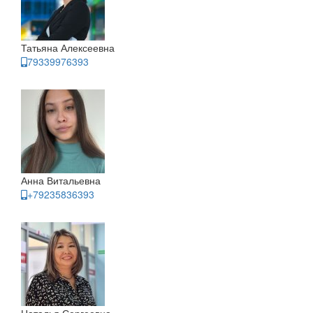
Татьяна Алексеевна
79339976393
Анна Витальевна
+79235836393